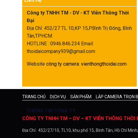
Liên Hệ
Công ty TNHH TM - DV - KT Viễn Thông Thời
Đại
Địa Chỉ: 452/27 TL 10,KP 15,P.Bình Trị Đông, Bình
Tân,TPHCM.
HOTLINE : 0946.846.234
Email:
thoidaicompany939@gmail.com
Website
công ty camera
:
vienthongthoidai.com
TRANG CHỦ
DỊCH VỤ
SẢN PHẨM
LẮP CAMERA TRỌN 
THÔNG TIN CÔNG TY
CÔNG TY TNHH TM – DV – KT VIỄN THÔNG THỜI 
Địa Chỉ : 452/27/10, TL10, khu phố 15, Bình Tân, Hồ Chí Minh