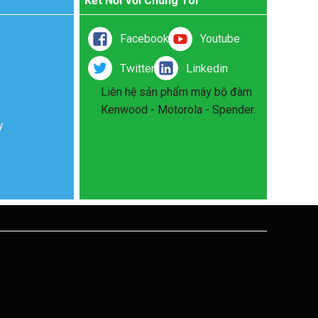
Kết Nối Với Chúng Tôi
Facebook
Youtube
Twitter
Linkedin
Liên hệ sản phẩm máy bộ đàm
Kenwood - Motorola - Spender.
y