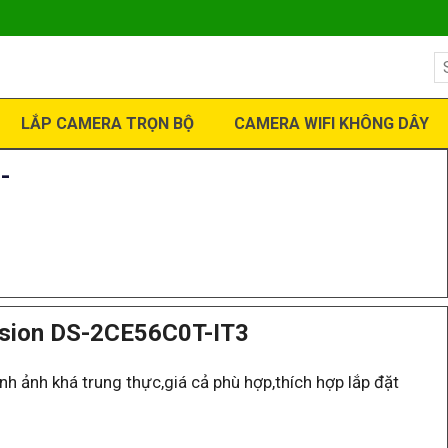
LẮP CAMERA TRỌN BỘ
CAMERA WIFI KHÔNG DÂY
-
sion DS-2CE56C0T-IT3
ảnh khá trung thực,giá cả phù hợp,thích hợp lắp đặt