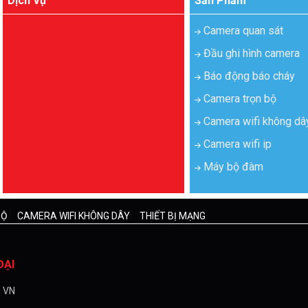
Dịch Vụ
Sản Phẩm
Camera quan sát
Đầu ghi hình camera
Báo động báo cháy
Camera trọn bộ
Camera wifi không dâ
Camera wifi ip
Máy bộ đàm
BỘ
CAMERA WIFI KHÔNG DÂY
THIẾT BỊ MẠNG
ĐẠI
, VN