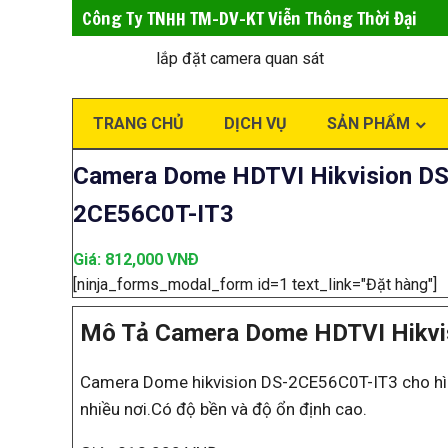
Công Ty TNHH TM-DV-KT Viễn Thông Thời Đại
lắp đặt camera quan sát
TRANG CHỦ
DỊCH VỤ
SẢN PHẨM
Camera Dome HDTVI Hikvision DS
2CE56C0T-IT3
Giá: 812,000 VNÐ
[ninja_forms_modal_form id=1 text_link="Đặt hàng"]
Mô Tả Camera Dome HDTVI Hikvi
Camera Dome hikvision DS-2CE56C0T-IT3 cho hình 
nhiều nơi.Có độ bền và độ ổn định cao.