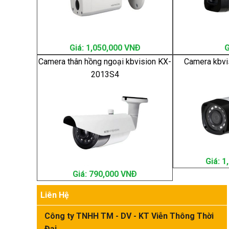
Giá: 1,050,000 VNÐ
G
Camera thân hồng ngoại kbvision KX-
Camera kbvi
2013S4
Giá: 
Giá: 790,000 VNÐ
Liên Hệ
Công ty TNHH TM - DV - KT Viễn Thông Thời
Đại