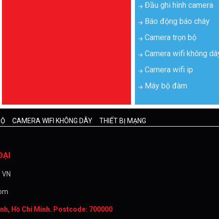
Đầu ghi hình camera
Báo động báo cháy
Camera trọn bộ
Camera wifi không dâ
Camera wifi ip
Máy bộ đàm
BỘ
CAMERA WIFI KHÔNG DÂY
THIẾT BỊ MẠNG
ĐẠI
, VN
com
nh, Hồ Chí Minh. Postcode: 700000