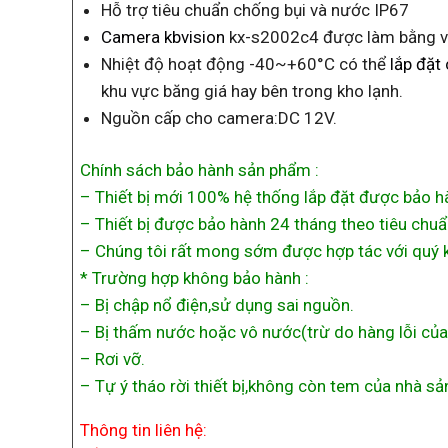
Hỗ trợ tiêu chuẩn chống bụi và nước IP67
Camera kbvision
kx-s2002c4 được làm bằng vỏ
Nhiệt độ hoạt động -40~+60°C có thể
lắp đặt
khu vực băng giá hay bên trong kho lạnh.
Nguồn cấp cho camera:DC 12V.
Chính sách bảo hành sản phẩm :
– Thiết bị mới 100% hệ thống lắp đặt được bảo hà
– Thiết bị được bảo hành 24 tháng theo tiêu chuẩ
– Chúng tôi rất mong sớm được hợp tác với quý 
* Trường hợp không bảo hành :
– Bị chập nổ điện,sử dụng sai nguồn.
– Bị thấm nước hoặc vô nước(trừ do hàng lỗi của
– Rơi vỡ.
– Tự ý tháo rời thiết bị,không còn tem của nhà sả
Thông tin liên hệ: