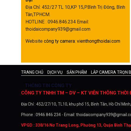
Địa Chỉ: 452/27 TL 10,KP 15,P.Bình Trị Đông, Bình
Tân,TPHCM.
HOTLINE : 0946.846.234
Email:
thoidaicompany939@gmail.com
Website
công ty camera
:
vienthongthoidai.com
TRANG CHỦ
DỊCH VỤ
SẢN PHẨM
LẮP CAMERA TRỌN 
THÔNG TIN CÔNG TY
CÔNG TY TNHH TM – DV – KT VIỄN THÔNG THỜI 
Địa Chỉ : 452/27/10, TL10, khu phố 15, Bình Tân, Hồ Chí Minh
Phone : 0946 846 234 - Email: thoidaicompany939@gmail.
VPGD : 338/16 Nơ Trang Long, Phường 13, Quận Bình Thạ