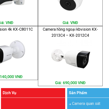
iá: VNÐ
Giá: VNÐ
sion 4k KX-C8011C
Camera hồng ngoại kbvision KX-
2013C4 – KX-2012C4
1,140,000 VNÐ
Giá: 690,000 VNÐ
Dịch Vụ
Sản Phẩm
Camera quan sát