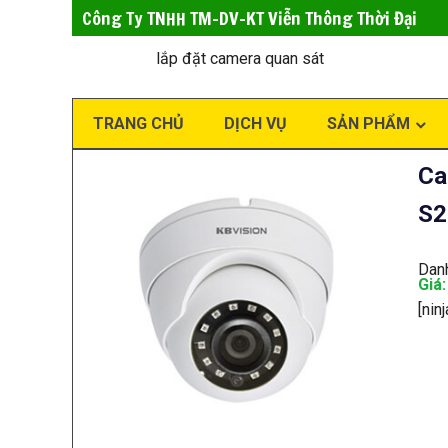
Công Ty TNHH TM-DV-KT Viễn Thông Thời Đại
lắp đặt camera quan sát
TRANG CHỦ
DỊCH VỤ
SẢN PHẨM
Ca
S2
Dan
Giá
[nin