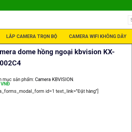
LẮP CAMERA TRỌN BỘ
CAMERA WIFI KHÔNG DÂY
mera dome hồng ngoại kbvision KX-
002C4
h mục sản phẩm:
Camera KBVISION
.
: VNÐ
ja_forms_modal_form id=1 text_link="Đặt hàng"]