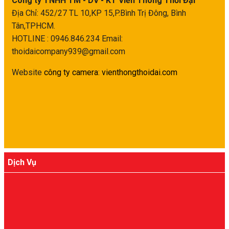
Công ty TNHH TM - DV - KT Viễn Thông Thời Đại
Địa Chỉ: 452/27 TL 10,KP 15,P.Bình Trị Đông, Bình
Tân,TPHCM.
HOTLINE : 0946.846.234
Email:
thoidaicompany939@gmail.com
Website
công ty camera
:
vienthongthoidai.com
Dịch Vụ