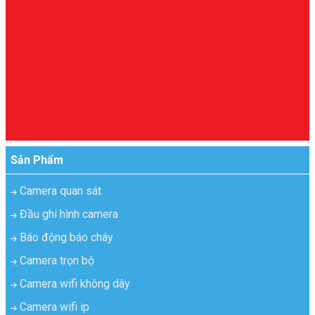
Sản Phẩm
Camera quan sát
Đầu ghi hình camera
Báo động báo cháy
Camera trọn bộ
Camera wifi không dây
Camera wifi ip