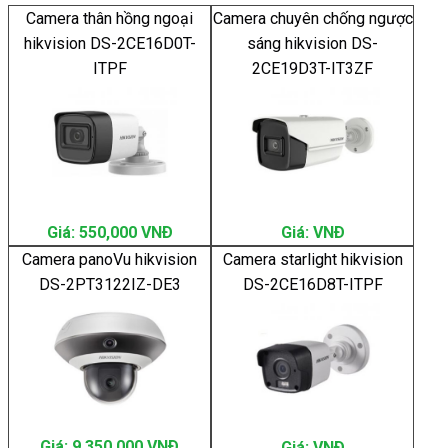
Camera thân hồng ngoại
Camera chuyên chống ngược
hikvision DS-2CE16D0T-
sáng hikvision DS-
ITPF
2CE19D3T-IT3ZF
Giá: 550,000 VNÐ
Giá: VNÐ
Camera panoVu hikvision
Camera starlight hikvision
DS-2PT3122IZ-DE3
DS-2CE16D8T-ITPF
Giá: 9,350,000 VNÐ
Giá: VNÐ