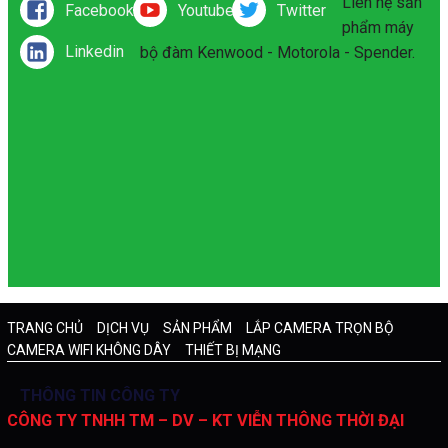
Liên hệ sản
Facebook
Youtube
Twitter
phẩm máy
Linkedin
bộ đàm Kenwood - Motorola - Spender.
TRANG CHỦ
DỊCH VỤ
SẢN PHẨM
LẮP CAMERA TRỌN BỘ
CAMERA WIFI KHÔNG DÂY
THIẾT BỊ MẠNG
THÔNG TIN CÔNG TY
CÔNG TY TNHH TM – DV – KT VIỄN THÔNG THỜI ĐẠI