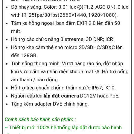
Độ nhạy sáng: Color: 0.01 lux @(F1.2, AGC ON), 0 lux
with IR; 25fps/30fps(2560×1440, 1920×1080).
Tầm xa hồng ngoại ban đêm EXIR 2.0 lên đến 50
mét.
Hỗ trợ các chức năng 3 streams; 3D DNR; ICR.
Hỗ trợ khe cắm thẻ nhớ micro SD/SDHC/SDXC lên
đến 128GB.
Tính năng thông minh: Vượt hàng rào ảo, đột nhập
khu vực cấm và nhận diện khuôn mặt -A: Hỗ trợ cổng
âm thanh / báo động.
Hỗ trợ tiêu chuẩn chống thấm nước IP67, IK10.
Nguồn cấp khi
lắp đặt camera
DC12V hoặc PoE.
Tặng kèm adapter DVE chính hãng.
Chính sách bảo hành sản phẩm :
– Thiết bị mới 100% hệ thống lắp đặt được bảo hành