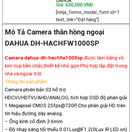
DAHUA
.
Giá: 630,000 VNÐ
[ninja_forms_modal_form id=1
text_link="Đặt hàng"]
Mô Tả Camera thân hồng ngoại
DAHUA DH-HACHFW1000SP
Camera dahua-dh-hachfw1000sp
được làm bằng vỏ
kim loại bền chắc,thiết kế nhỏ gọn.Phù hợp lắp đặt trong
nhà và ngoài trời.
Thông tin sản phẩm:
Camera phiên bản S3 hỗ trợ
HDCVI/HDTVI/AHD/ANALOG, tích hợp OSD độ phân giải
1 Megapixel CMOS 25fps@720P, Cho phân giải HD trên
tín hiệu đường dây analog
– Ống kính cố định 3.6mm
– Độ nhạy sáng tối thiểu 0.01Lux@F1.2(0Lux IR LED on)