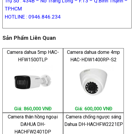
Trụ Sở : 434B – Nơ Trang Long – F.13 – Q.Bình Thạnh –
TP.HCM
HOTLINE : 0946.846.234
Sản Phẩm Liên Quan
Camera dahua 5mp HAC-
Camera dahua dome 4mp
HFW1500TLP
HAC-HDW1400RP-S2
Giá: 860,000 VNÐ
Giá: 600,000 VNÐ
Camera thân hồng ngoại
Camera chống ngược sáng
DAHUA DH-
Dahua DH-HACHFW2221EP
HACHFW2401DP