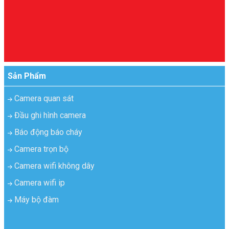
Sản Phẩm
Camera quan sát
Đầu ghi hình camera
Báo động báo cháy
Camera trọn bộ
Camera wifi không dây
Camera wifi ip
Máy bộ đàm