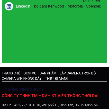
phẩm máy
Linkedin
bộ đàm Kenwood - Motorola - Spender.
TRANG CHỦ
DỊCH VỤ
SẢN PHẨM
LẮP CAMERA TRỌN BỘ
CAMERA WIFI KHÔNG DÂY
THIẾT BỊ MẠNG
THÔNG TIN CÔNG TY
CÔNG TY TNHH TM – DV – KT VIỄN THÔNG THỜI ĐẠI
Địa Chỉ : 452/27/10, TL10, khu phố 15, Bình Tân, Hồ Chí Minh, VN