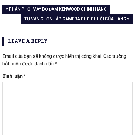
Điều
« PHÂN PHỐI MÁY BỘ ĐÀM KENWOOD CHÍNH HÃNG
TƯ VẤN CHỌN LẮP CAMERA CHO CHUỖI CỬA HÀNG »
hướng
bài
LEAVE A REPLY
viết
Email của bạn sẽ không được hiển thị công khai.
Các trường
bắt buộc được đánh dấu
*
Bình luận
*