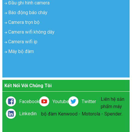
Đầu ghi hình camera
Báo động báo cháy
Camera trọn bộ
Camera wifi không dây
Camera wifi ip
Máy bộ đàm
Kết Nối Với Chúng Tôi
Liên hệ sản
Facebook
Youtube
Twitter
phẩm máy
Linkedin
bộ đàm Kenwood - Motorola - Spender.