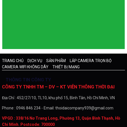
TRANG CHỦ
DỊCH VỤ
SẢN PHẨM
LẮP CAMERA TRỌN BỘ
CAMERA WIFI KHÔNG DÂY
THIẾT BỊ MẠNG
THÔNG TIN CÔNG TY
CÔNG TY TNHH TM – DV – KT VIỄN THÔNG THỜI ĐẠI
Địa Chỉ : 452/27/10, TL10, khu phố 15, Bình Tân, Hồ Chí Minh, VN
Phone : 0946 846 234 - Email: thoidaicompany939@gmail.com
VPGD : 338/16 Nơ Trang Long, Phường 13, Quận Bình Thạnh, Hồ
Chí Minh. Postcode: 700000