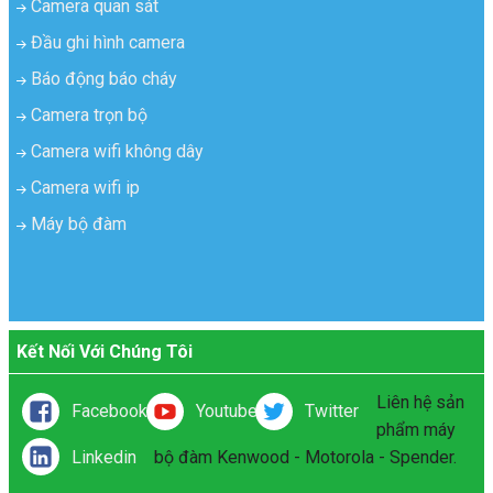
Camera quan sát
Đầu ghi hình camera
Báo động báo cháy
Camera trọn bộ
Camera wifi không dây
Camera wifi ip
Máy bộ đàm
Kết Nối Với Chúng Tôi
Liên hệ sản
Facebook
Youtube
Twitter
phẩm máy
Linkedin
bộ đàm Kenwood - Motorola - Spender.