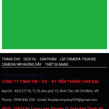
TRANG CHỦ
DỊCH VỤ
SẢN PHẨM
LẮP CAMERA TRỌN BỘ
CAMERA WIFI KHÔNG DÂY
THIẾT BỊ MẠNG
THÔNG TIN CÔNG TY
CÔNG TY TNHH TM – DV – KT VIỄN THÔNG THỜI ĐẠI
Địa Chỉ : 452/27/10, TL10, khu phố 15, Bình Tân, Hồ Chí Minh, VN
Phone : 0946 846 234 - Email: thoidaicompany939@gmail.com
VPGD : 338/16 Nơ Trang Long, Phường 13, Quận Bình Thạnh, Hồ