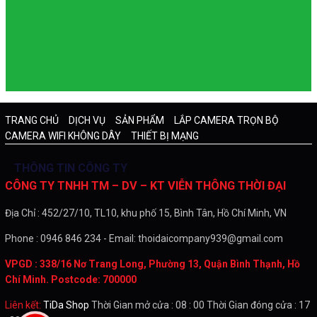
TRANG CHỦ
DỊCH VỤ
SẢN PHẨM
LẮP CAMERA TRỌN BỘ
CAMERA WIFI KHÔNG DÂY
THIẾT BỊ MẠNG
THÔNG TIN CÔNG TY
CÔNG TY TNHH TM – DV – KT VIỄN THÔNG THỜI ĐẠI
Địa Chỉ : 452/27/10, TL10, khu phố 15, Bình Tân, Hồ Chí Minh, VN
Phone : 0946 846 234 - Email: thoidaicompany939@gmail.com
VPGD : 338/16 Nơ Trang Long, Phường 13, Quận Bình Thạnh, Hồ
Chí Minh. Postcode: 700000
Liên kết:
TiDa Shop
Thời Gian mở cửa : 08 : 00 Thời Gian đóng cửa : 17