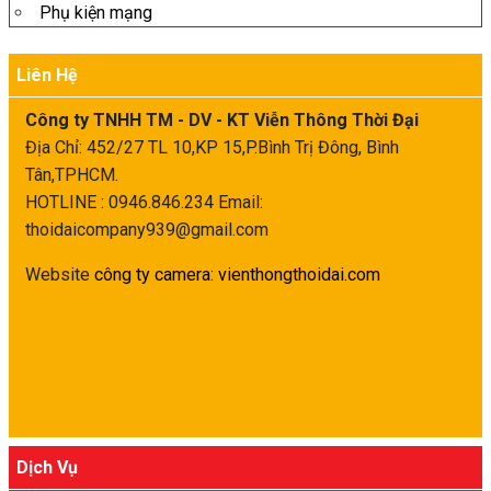
Phụ kiện mạng
Liên Hệ
Công ty TNHH TM - DV - KT Viễn Thông Thời Đại
Địa Chỉ: 452/27 TL 10,KP 15,P.Bình Trị Đông, Bình
Tân,TPHCM.
HOTLINE : 0946.846.234
Email:
thoidaicompany939@gmail.com
Website
công ty camera
:
vienthongthoidai.com
Dịch Vụ