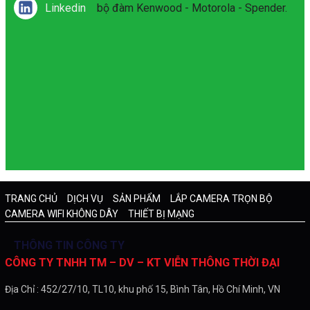
Linkedin
bộ đàm Kenwood - Motorola - Spender.
TRANG CHỦ
DỊCH VỤ
SẢN PHẨM
LẮP CAMERA TRỌN BỘ
CAMERA WIFI KHÔNG DÂY
THIẾT BỊ MẠNG
THÔNG TIN CÔNG TY
CÔNG TY TNHH TM – DV – KT VIỄN THÔNG THỜI ĐẠI
Địa Chỉ : 452/27/10, TL10, khu phố 15, Bình Tân, Hồ Chí Minh, VN