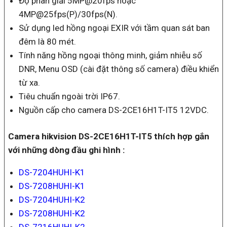
Độ phân giải 5MP@20fps hoặc
4MP@25fps(P)/30fps(N).
Sử dụng led hồng ngoại EXIR với tầm quan sát ban
đêm là 80 mét.
Tính năng hồng ngoại thông minh, giảm nhiễu số
DNR, Menu OSD (cài đặt thông số camera) điều khiển
từ xa.
Tiêu chuẩn ngoài trời IP67.
Nguồn cấp cho camera DS-2CE16H1T-IT5 12VDC.
Camera hikvision DS-2CE16H1T-IT5 thích hợp gắn
với những dòng đầu ghi hình :
DS-7204HUHI-K1
DS-7208HUHI-K1
DS-7204HUHI-K2
DS-7208HUHI-K2