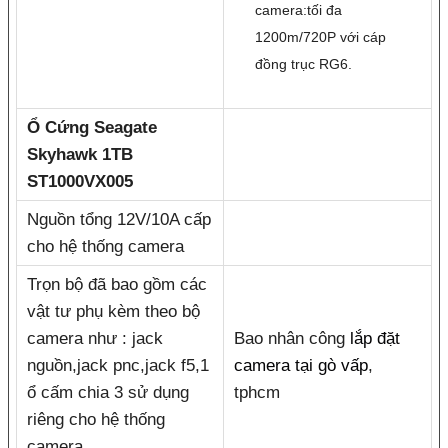
camera:tối đa
1200m/720P với cáp
đồng trục RG6.
Ổ Cứng Seagate
Skyhawk 1TB
ST1000VX005
Nguồn tổng 12V/10A cấp
cho hệ thống camera
Trọn bộ đã bao gồm các
vật tư phụ kèm theo bộ
camera như : jack
Bao nhân công
lắp đặt
nguồn,jack pnc,jack f5,1
camera tại gò vấp
,
ổ cấm chia 3 sử dụng
tphcm
riêng cho hệ thống
camera