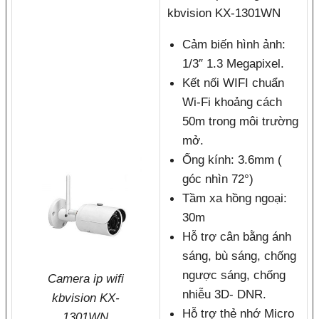
kbvision KX-1301WN
Cảm biến hình ảnh:
1/3″ 1.3 Megapixel.
Kết nối WIFI chuẩn
Wi-Fi khoảng cách
50m trong môi trường
mở.
Ống kính: 3.6mm (
góc nhìn 72°)
Tầm xa hồng ngoại:
30m
Hỗ trợ cân bằng ánh
sáng, bù sáng, chống
ngược sáng, chống
Camera ip wifi
nhiễu 3D- DNR.
kbvision KX-
Hỗ trợ thẻ nhớ Micro
1301WN