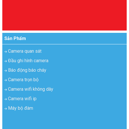
Sản Phẩm
Camera quan sát
Đầu ghi hình camera
Báo động báo cháy
Camera trọn bộ
Camera wifi không dây
Camera wifi ip
Máy bộ đàm