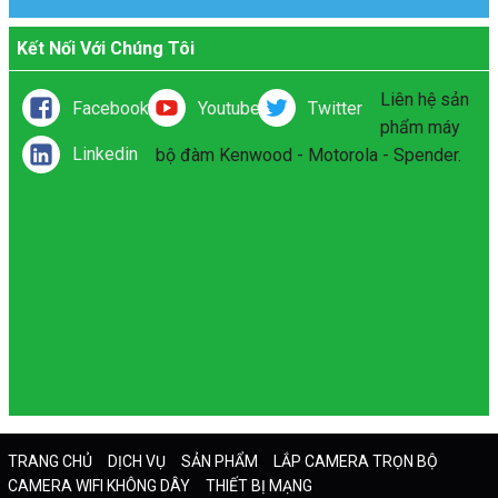
Kết Nối Với Chúng Tôi
Liên hệ sản
Facebook
Youtube
Twitter
phẩm máy
Linkedin
bộ đàm Kenwood - Motorola - Spender.
TRANG CHỦ
DỊCH VỤ
SẢN PHẨM
LẮP CAMERA TRỌN BỘ
CAMERA WIFI KHÔNG DÂY
THIẾT BỊ MẠNG