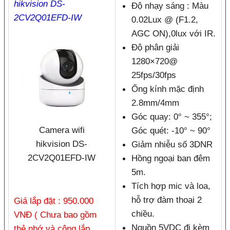
hikvision DS-
Độ nhạy sáng : Màu
2CV2Q01EFD-IW
0.02Lux @ (F1.2,
AGC ON),0lux với IR.
Độ phân giải
1280×720@
25fps/30fps
Ống kính mặc định
2.8mm/4mm
Góc quay: 0° ~ 355°;
Camera wifi
Góc quét: -10° ~ 90°
hikvision DS-
Giảm nhiễu số 3DNR
2CV2Q01EFD-IW
Hồng ngoại ban đêm
5m.
Tích hợp mic và loa,
hỗ trợ đàm thoại 2
Giá lắp đặt : 950.000
chiều.
VNĐ ( Chưa bao gồm
Nguồn 5VDC đi kèm
thẻ nhớ và công lắp