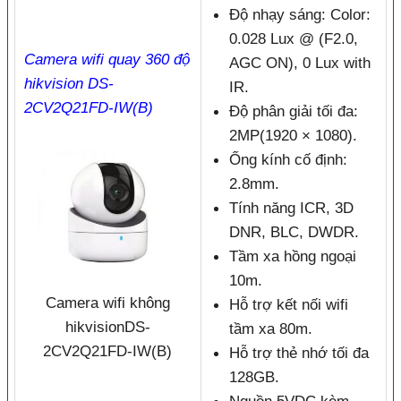
Độ nhạy sáng: Color:
0.028 Lux @ (F2.0,
Camera wifi quay 360 độ
AGC ON), 0 Lux with
hikvision DS-
IR.
2CV2Q21FD-IW(B)
Độ phân giải tối đa:
2MP(1920 × 1080).
Ống kính cố định:
2.8mm.
Tính năng ICR, 3D
DNR, BLC, DWDR.
Tầm xa hồng ngoại
10m.
Camera wifi không
Hỗ trợ kết nối wifi
hikvisionDS-
tầm xa 80m.
2CV2Q21FD-IW(B)
Hỗ trợ thẻ nhớ tối đa
128GB.